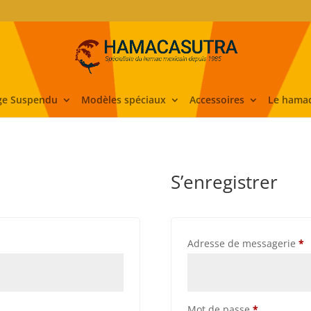
ge Suspendu
Modèles spéciaux
Accessoires
Le hamac
S’enregistrer
gatoire
O
Adresse de messagerie
*
Obligatoire
Mot de passe
*