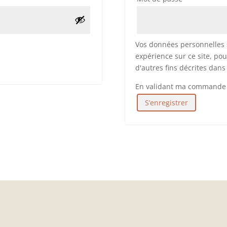
Vos données personnelles s
expérience sur ce site, pou
d'autres fins décrites dan
En validant ma commande j’
S’enregistrer
A
l
t
e
r
n
a
t
i
v