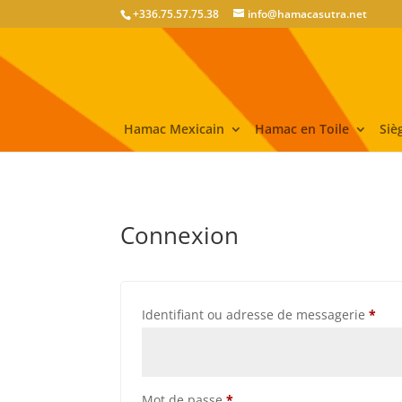
+336.75.57.75.38
info@hamacasutra.net
Hamac Mexicain
Hamac en Toile
Siè
Connexion
Obli
Identifiant ou adresse de messagerie
*
Obligatoire
Mot de passe
*