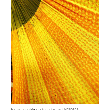
Hamac double « coton » jaune 4M260526