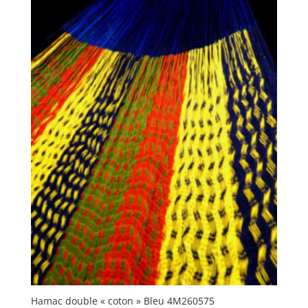
Hamac double « coton » Bleu 4M260575