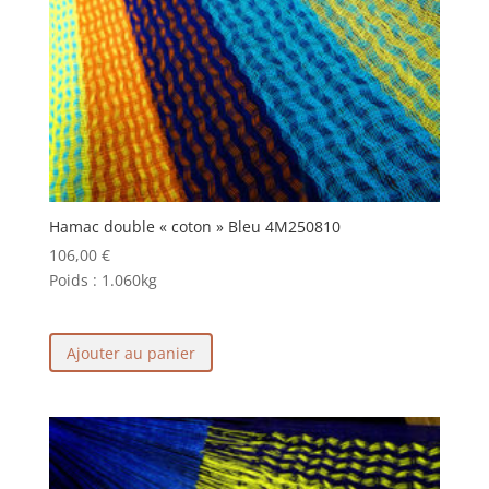
Hamac double « coton » Bleu 4M250810
106,00
€
Poids :
1.060kg
Ajouter au panier