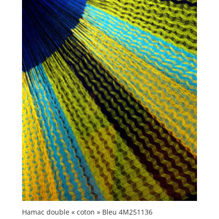
Hamac double « coton » Bleu 4M251136