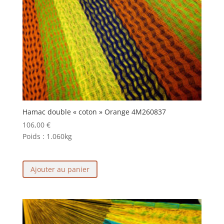
Hamac double « coton » Orange 4M260837
106,00
€
Poids :
1.060kg
Ajouter au panier