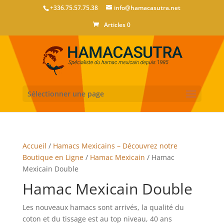
+336.75.57.75.38
info@hamacasutra.net
Articles 0
Sélectionner une page
Accueil
/
Hamacs Mexicains – Découvrez notre
Boutique en Ligne
/
Hamac Mexicain
/ Hamac
Mexicain Double
Hamac Mexicain Double
Les nouveaux hamacs sont arrivés, la qualité du
coton et du tissage est au top niveau, 40 ans