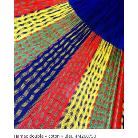
Hamac double « coton » Bleu 4M260750