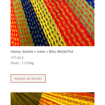
Hamac double « coton » Bleu 4M260764
107,00
€
Poids :
1.070kg
Ajouter au panier