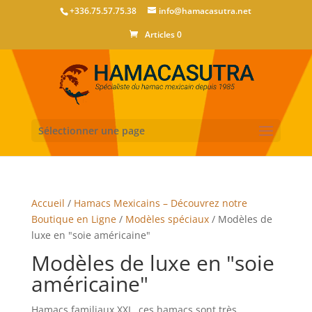
+336.75.57.75.38
info@hamacasutra.net
Articles 0
Sélectionner une page
Accueil
/
Hamacs Mexicains – Découvrez notre
Boutique en Ligne
/
Modèles spéciaux
/ Modèles de
luxe en "soie américaine"
Modèles de luxe en "soie
américaine"
Hamacs familiaux XXL, ces hamacs sont très