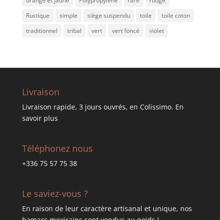
orange et jaune
Polypropyléne
rare
rouge
Rustique
simple
siège suspendu
toile
toile coton
traditionnel
tribal
vert
vert foncé
violet
Livraison
Livraison rapide, 3 jours ouvrés, en Colissimo.
En
savoir plus
Téléphonez nous
+336 75 57 75 38
Le saviez-vous ?
En raison de leur caractère artisanal et unique, nos
hamacs mexicains sont vendus au poids !