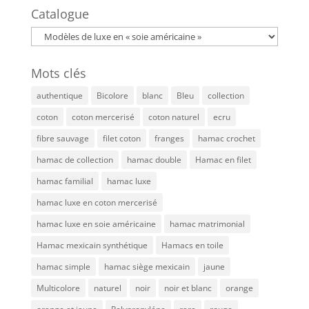
Catalogue
Mots clés
authentique
Bicolore
blanc
Bleu
collection
coton
coton mercerisé
coton naturel
ecru
fibre sauvage
filet coton
franges
hamac crochet
hamac de collection
hamac double
Hamac en filet
hamac familial
hamac luxe
hamac luxe en coton mercerisé
hamac luxe en soie américaine
hamac matrimonial
Hamac mexicain synthétique
Hamacs en toile
hamac simple
hamac siège mexicain
jaune
Multicolore
naturel
noir
noir et blanc
orange