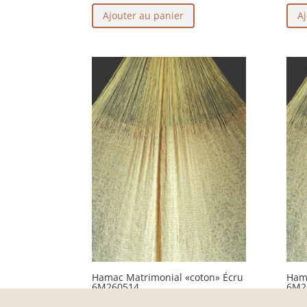
Ajouter au panier
Aj
Hamac Matrimonial «coton» Écru
Hama
6M260514
6M2
126,00
€
134