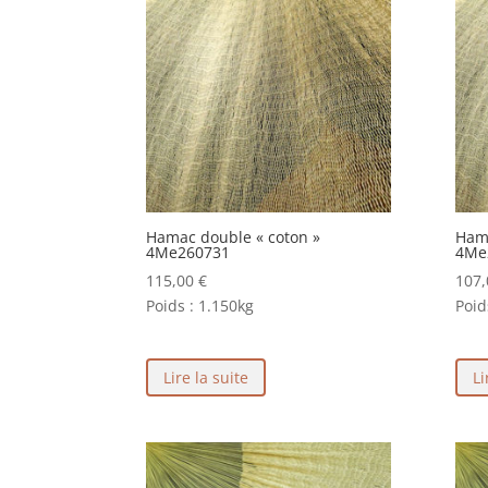
Hamac double « coton »
Hama
4Me260731
4Me
115,00
€
107
Poids :
1.150kg
Poid
Lire la suite
Li