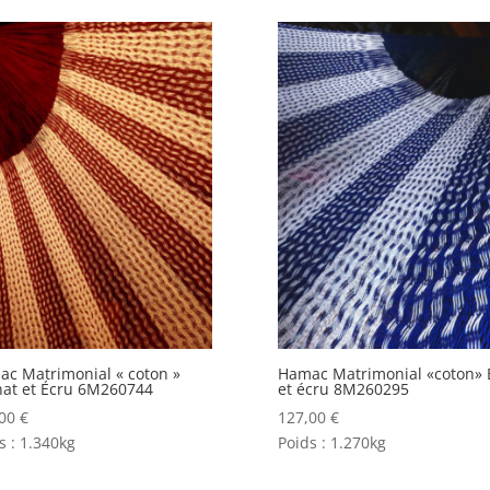
c Matrimonial « coton »
Hamac Matrimonial «coton» 
at et Écru 6M260744
et écru 8M260295
,00
€
127,00
€
s :
1.340kg
Poids :
1.270kg