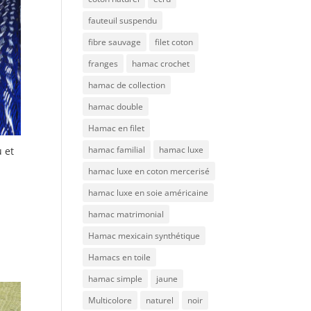
fauteuil suspendu
fibre sauvage
filet coton
franges
hamac crochet
hamac de collection
hamac double
Hamac en filet
hamac familial
hamac luxe
 et
hamac luxe en coton mercerisé
hamac luxe en soie américaine
hamac matrimonial
Hamac mexicain synthétique
Hamacs en toile
hamac simple
jaune
Multicolore
naturel
noir