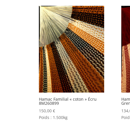
Hamac Familial « coton » Écru
Hama
8M260899
Gren
150,00
€
134
Poids :
1.500kg
Poid