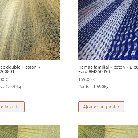
c double « coton »
Hamac familial « coton » Bleu
260801
écru 8M250393
,00
€
159,00
€
s :
1.070kg
Poids :
1.590kg
re la suite
Ajouter au panier