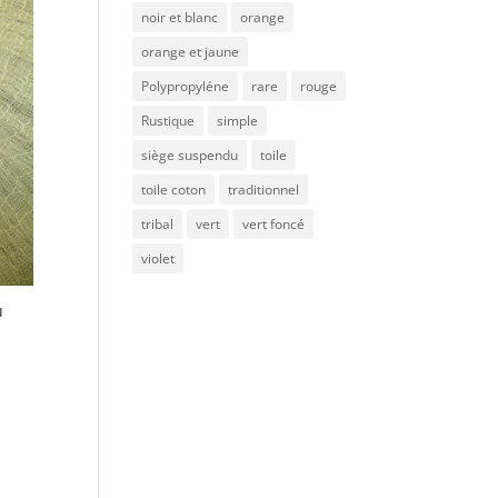
noir et blanc
orange
orange et jaune
Polypropyléne
rare
rouge
Rustique
simple
siège suspendu
toile
toile coton
traditionnel
tribal
vert
vert foncé
violet
u