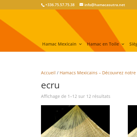
+336.75.57.75.38
info@hamacasutra.net
Hamac Mexicain
Hamac en Toile
Siè
Accueil
/
Hamacs Mexicains – Découvrez notre 
ecru
Affichage de 1–12 sur 12 résultats