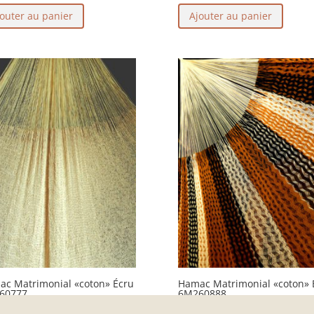
outer au panier
Ajouter au panier
c Matrimonial «coton» Écru
Hamac Matrimonial «coton» 
60777
6M260888
,00
€
132,00
€