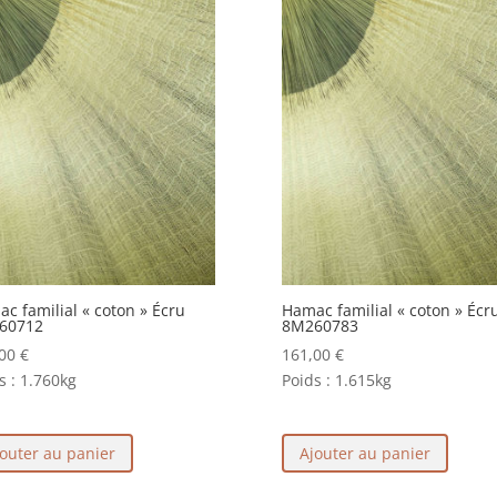
c familial « coton » Écru
Hamac familial « coton » Écr
60712
8M260783
,00
€
161,00
€
s :
1.760kg
Poids :
1.615kg
outer au panier
Ajouter au panier