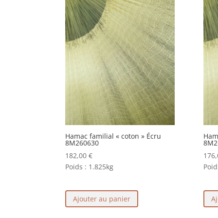
Hamac familial « coton » Écru
Hama
8M260630
8M2
182,00
€
176
Poids :
1.825kg
Poid
Ajouter au panier
Aj