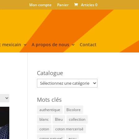
Mon compte
Panier
Articles 0
 mexicain
A propos de nous
Contact
Catalogue
Mots clés
authentique
Bicolore
blanc
Bleu
collection
coton
coton mercerisé
coton naturel
ecru