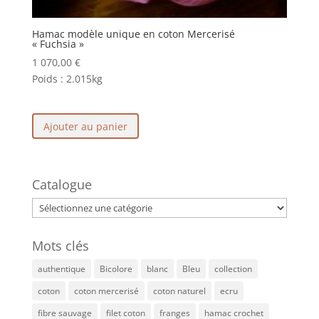
Hamac modèle unique en coton Mercerisé
« Fuchsia »
1 070,00
€
Poids :
2.015kg
Ajouter au panier
Catalogue
Mots clés
authentique
Bicolore
blanc
Bleu
collection
coton
coton mercerisé
coton naturel
ecru
fibre sauvage
filet coton
franges
hamac crochet