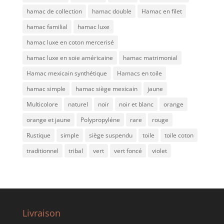
hamac de collection
hamac double
Hamac en filet
hamac familial
hamac luxe
hamac luxe en coton mercerisé
hamac luxe en soie américaine
hamac matrimonial
Hamac mexicain synthétique
Hamacs en toile
hamac simple
hamac siège mexicain
jaune
Multicolore
naturel
noir
noir et blanc
orange
orange et jaune
Polypropyléne
rare
rouge
Rustique
simple
siège suspendu
toile
toile coton
traditionnel
tribal
vert
vert foncé
violet
Livraison