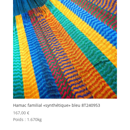
Hamac familial «synthétique» bleu 8T240953
167,00
€
Poids :
1.670kg