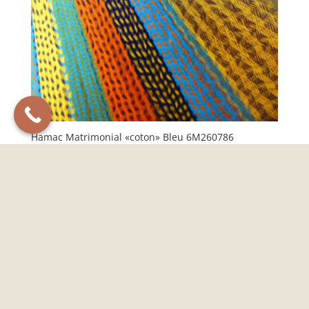
Hamac Matrimonial «coton» Bleu 6M260786
125,00
€
Poids :
1.250kg
Ajouter au panier