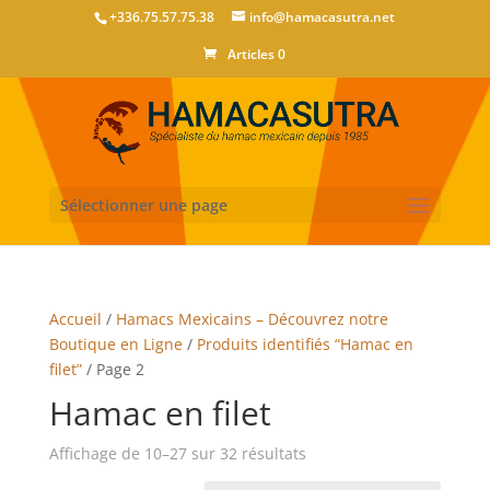
+336.75.57.75.38
info@hamacasutra.net
Articles 0
Sélectionner une page
Accueil
/
Hamacs Mexicains – Découvrez notre
Boutique en Ligne
/
Produits identifiés “Hamac en
filet”
/ Page 2
Hamac en filet
Affichage de 10–27 sur 32 résultats