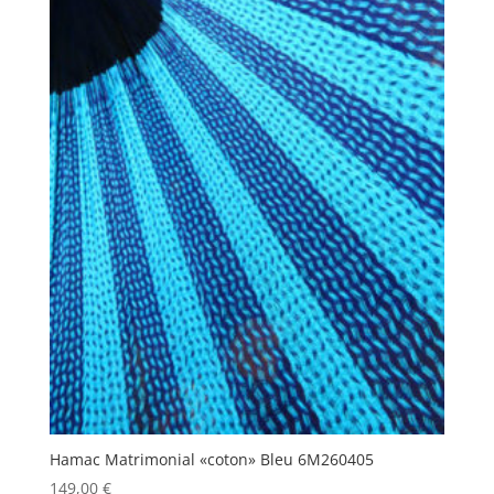
Hamac Matrimonial «coton» Bleu 6M260405
149,00
€