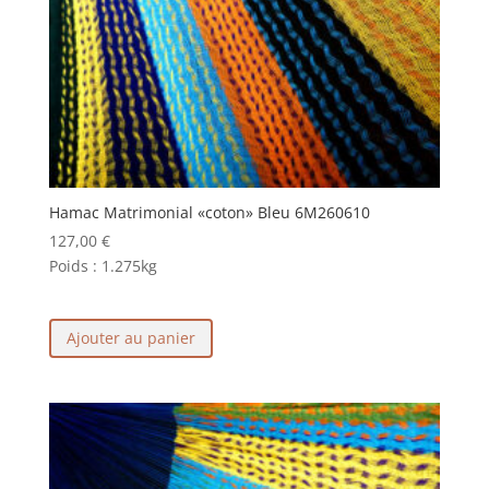
Hamac Matrimonial «coton» Bleu 6M260610
127,00
€
Poids :
1.275kg
Ajouter au panier