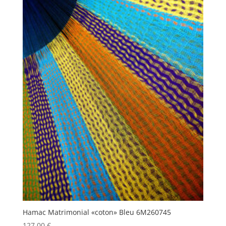
Hamac Matrimonial «coton» Bleu 6M260745
127,00
€