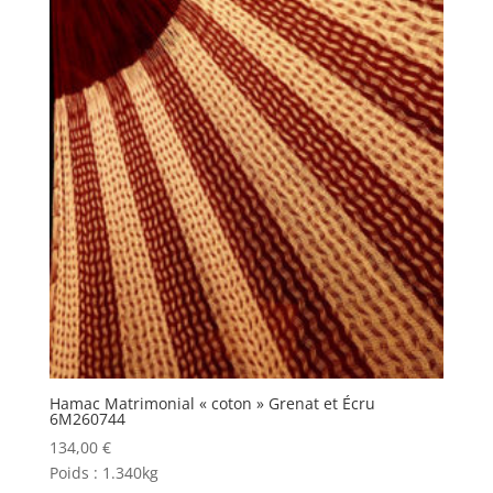
Hamac Matrimonial « coton » Grenat et Écru
6M260744
134,00
€
Poids :
1.340kg